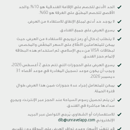
الحد الأدنى للخصم على الإقامة الفندقية هو 10%، والحد
الأقصى للخصم المطبّق على الغرفة هو 60%.
لا يوجد حد أدنى لمبلغ الإنفاق للاستفادة من العرض.
يسري العرض على جميع الفنادق.
لا يتطلب إدخال أي رمز ترويجي للاستفادة من العرض، حيث
يمكن للمتعاملين الاطّلاع على السعر المخفّض والمخصص
لبطاقات VISA من دبي الإسلامي، ثم استخدام هذه البطاقة
لإتمام حجز الفندق.
يسري العرض على الحجوزات التي تتم حتى 2 أغسطس 2026،
ويجب أن يكون موعد تسجيل المغادرة في موعد أقصاه 31
ديسمبر 2026.
يمكن للمتعامل إجراء عدة حجوزات ضمن هذا العرض طوال
فترة الحملة.
لن يتم تحصيل رسوم السياحة عند الحجز عبر الإنترنت، ويجري
سدادها مباشرة في الفندق.
للاستفسارات أو الشكاوى، يُرجى التواصل عبر البريد
الإلكتروني
dib@unravelapp.com
قد تتغيّر الأسعار ومدى توافر العرض على الموقع دون تقديم