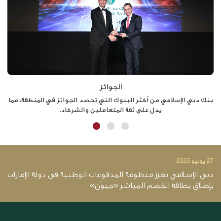
الجوائز
بنك دبي الإسلامي من أكثر البنوك التي تحصد الجوائز في المنطقة، مما
أن
يدل على ثقة المتعاملين والشركاء.
27 يوليو 2026
14 يو
دبي الإسلامي يعزز منظومة المدفوعات الوطنية في دولة الإمارات
د
بإطلاق بطاقة الخصم المباشر «جيوَن»
12.4 ملي