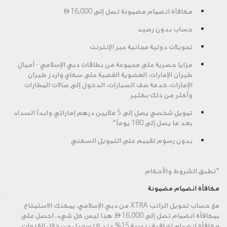
مكافأة انضمام مضمونة تصل إلى
16,000

حساب بدون رصيد
تحويلات دولية مجانية عبر الإنترنت
مزايا حصرية على مجموعة من بطاقات دبي الإسلامي - أميال
طيران الإمارات، العضوية الفضية على سكاي واردز طيران
الإمارات، خدمة صف السيارات، الدخول إلى صالات المطارات
وأكثر من ذلك بكثير
تمويل شخصي يصل إلى 5 ملايين درهم إماراتي وابدأ السداد
بعد ما يصل إلى 180 يوماً*
بدون رسوم تقييم على التمويل السكني
*تطبق الشروط والأحكام
مكافأة انضمام مضمونة
مع حساب تحويل الراتب XTRA من دبي الإسلامي، يمكنك الاستمتاع
بمكافأة انضمام تصل إلى

16,000. هذا ليس كل شيء، احصل على
مكافأة انضمام إضافية بنسبة 15% عند التسجيل من خلال القنوات