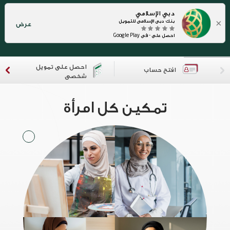
دبي الإسلامي
×
بنك دبي الإسلامي للتمويل
عرض
احصل على - في Google Play
احصل على تمويل
افتح حساب
شخصي
تمكين كل امرأة