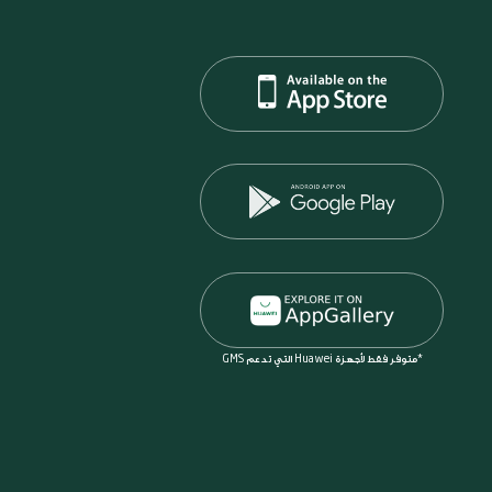
*متوفر فقط لأجهزة Huawei التي تدعم GMS