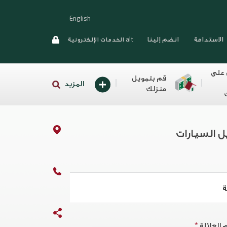
English
الاستدامة
انضم إلينا
alt الخدمات الإلكترونية
 على
قم بتمويل
المزيد
منزلك
ل السيارات
ة
 العائلة
*