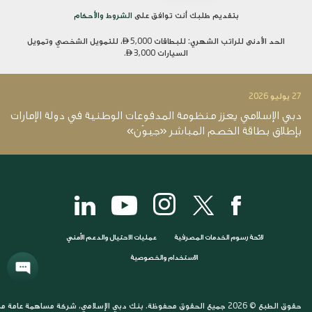
بتقديم طلبك أنت توافق على
الشروط والأحكام
الحد الأدنى للراتب الشهري: للبطاقات

5,000، للتمويل الشخصي وتمويل
السيارات
3,000.

27 يوليو 2026
14 يو
دبي الإسلامي يعزز منظومة المدفوعات الوطنية في دولة الإمارات
د
بإطلاق بطاقة الخصم المباشر «جيوَن»
12.4 ملي
لائحة رسوم الخدمات المصرفية
عمليات الاحتيال والدعم الأمني
الاستخدام والخصوصية
حقوق الطبع © 2026 جميع الحقوق محفوظة. بنك دبي الإسلامي، شركة مساهمة عامة مرخصة وخاضعة لرقابة مصرف الإمارات العربية المتحدة المركزي. بنك دبي الإسلامي (ش.م.ع)، شارع آل مكتوم، ديرة، ص.ب. 1080، دبي، الإمارات العربية المتحدة