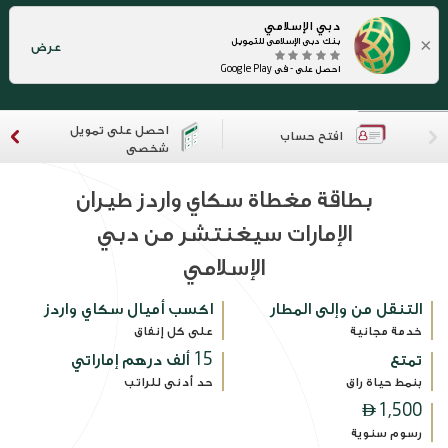
دبي الإسلامي
×
بنك دبي الإسلامي للتمويل
عرض
احصل على - في Google Play
احصل على تمويل
افتح حساب
شخصي
بطاقة مغطاة سكاي واردز طيران
الإمارات سيغنتشر من دبي
الإسلامي
التنقل من وإلى المطار
اكسب أميال سكاي واردز
خدمة مجانية
على كل إنفاق
تمتع
15 ألف درهم إماراتي
بنمط حياة راق
حد أدنى للراتب

1,500
رسوم سنوية