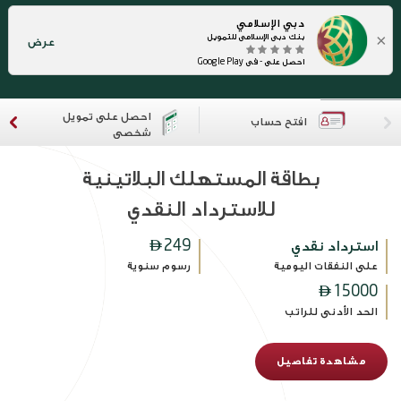
دبي الإسلامي
×
بنك دبي الإسلامي للتمويل
عرض
احصل على - في Google Play
احصل على تمويل
افتح حساب
شخصي
بطاقة المستهلك البلاتينية
للاسترداد النقدي
استرداد نقدي
249

على النفقات اليومية
رسوم سنوية

15000
الحد الأدنى للراتب
مشاهدة تفاصيل